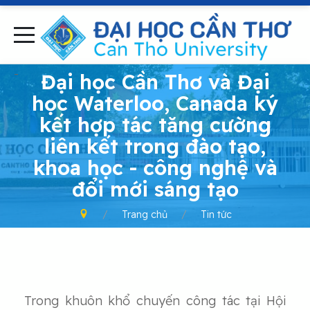
-
Đại học Cần Thơ và Đại
học Waterloo, Canada ký
kết hợp tác tăng cường
liên kết trong đào tạo,
khoa học - công nghệ và
đổi mới sáng tạo
Trang chủ
Tin tức
Trong khuôn khổ chuyến công tác tại Hội