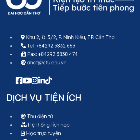
Khu 2, Đ. 3/2, P. Ninh Kiều, TP. Cần Thơ
Tel: +84292 3832 663
Fax: +84292 3838 474
dhct@ctu.edu.vn
DỊCH VỤ TIỆN ÍCH
Thư điện tử
Hệ thống tích hợp
Học trực tuyến