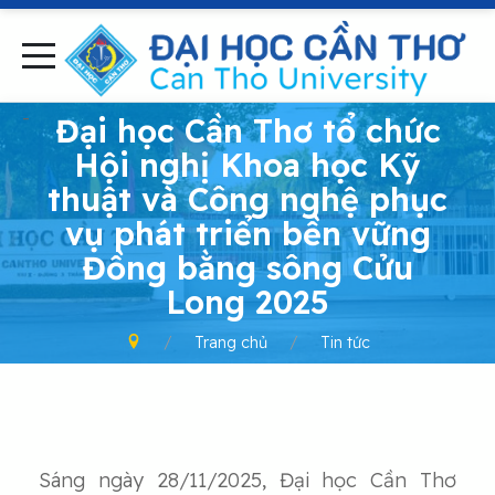
-
Đại học Cần Thơ tổ chức
Hội nghị Khoa học Kỹ
thuật và Công nghệ phục
vụ phát triển bền vững
Đồng bằng sông Cửu
Long 2025
Trang chủ
Tin tức
Sáng ngày 28/11/2025, Đại học Cần Thơ