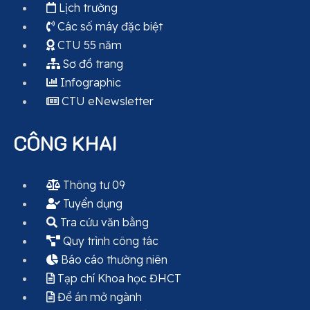
Lịch trường
Các số máy đặc biệt
CTU 55 năm
Sơ đồ trang
Infographic
CTU eNewsletter
CÔNG KHAI
Thông tư 09
Tuyển dụng
Tra cứu văn bằng
Quy trình công tác
Báo cáo thường niên
Tạp chí Khoa học ĐHCT
Đề án mở ngành