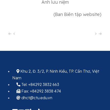
Ảnh lưu niệm
(Ban Biên tập website)
‹
›
Khu 2, Đ. 3/2, P. Ninh Kiều, TP. Cần Thơ, Việt
Nam
Tel: +84292 3832 663
Fax: +84292 3838 474
dhct@ctu.edu.vn