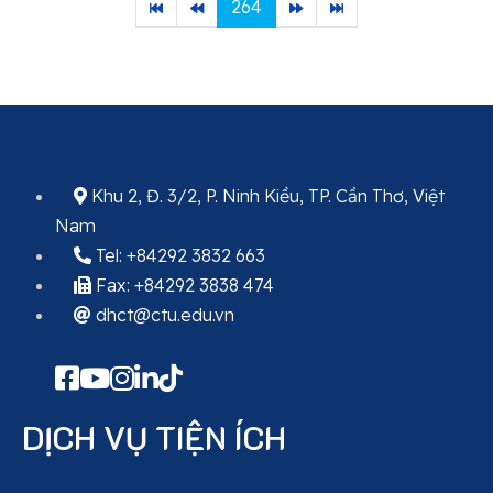
264
Khu 2, Đ. 3/2, P. Ninh Kiều, TP. Cần Thơ, Việt
Nam
Tel: +84292 3832 663
Fax: +84292 3838 474
dhct@ctu.edu.vn
DỊCH VỤ TIỆN ÍCH