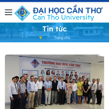
-
Tin tức
Trang chủ