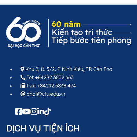
Khu 2, Đ. 3/2, P. Ninh Kiều, TP. Cần Thơ
Tel: +84292 3832 663
Fax: +84292 3838 474
dhct@ctu.edu.vn
DỊCH VỤ TIỆN ÍCH