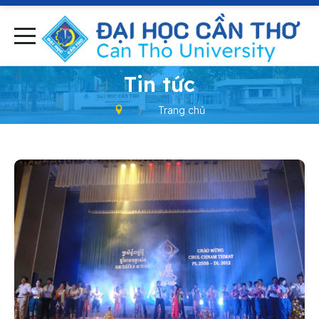
-
Tin tức
Trang chủ