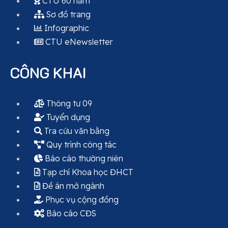
CTU 60 năm
Sơ đồ trang
Infographic
CTU eNewsletter
CÔNG KHAI
Thông tư 09
Tuyển dụng
Tra cứu văn bằng
Quy trình công tác
Báo cáo thường niên
Tạp chí Khoa học ĐHCT
Đề án mở ngành
Phục vụ cộng đồng
Báo cáo CĐS