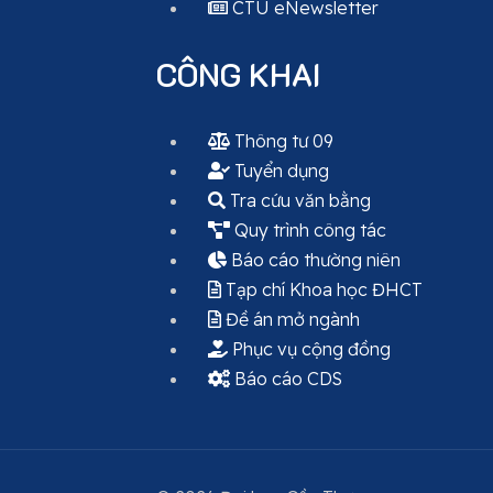
CTU eNewsletter
CÔNG KHAI
Thông tư 09
Tuyển dụng
Tra cứu văn bằng
Quy trình công tác
Báo cáo thường niên
Tạp chí Khoa học ĐHCT
Đề án mở ngành
Phục vụ cộng đồng
Báo cáo CDS