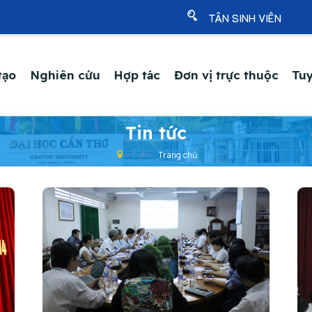
TÂN SINH VIÊN
tạo
Nghiên cứu
Hợp tác
Đơn vị trực thuộc
Tuy
Tin tức
Trang chủ