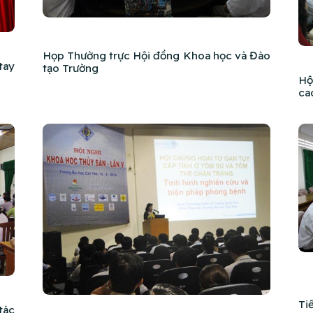
Họp Thường trực Hội đồng Khoa học và Đào
tay
tạo Trường
Hộ
ca
Ti
tác