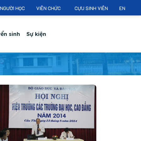
NGƯỜI HỌC
VIÊN CHỨC
CỰU SINH VIÊN
EN
ển sinh
Sự kiện