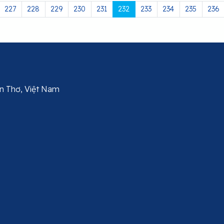
227
228
229
230
231
232
233
234
235
236
Cần Thơ, Việt Nam