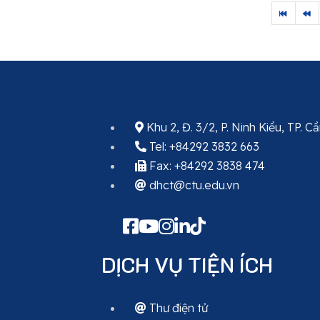
Khu 2, Đ. 3/2, P. Ninh Kiều, TP. 
Tel: +84292 3832 663
Fax: +84292 3838 474
dhct@ctu.edu.vn
DỊCH VỤ TIỆN ÍCH
Thư điện tử