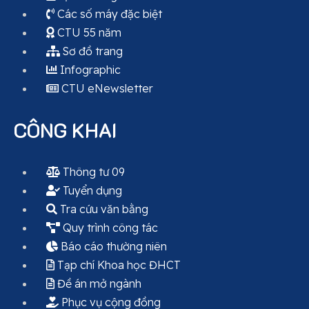
Các số máy đặc biệt
CTU 55 năm
Sơ đồ trang
Infographic
CTU eNewsletter
CÔNG KHAI
Thông tư 09
Tuyển dụng
Tra cứu văn bằng
Quy trình công tác
Báo cáo thường niên
Tạp chí Khoa học ĐHCT
Đề án mở ngành
Phục vụ cộng đồng