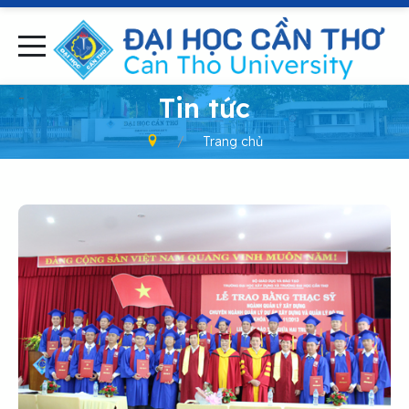
-
Tin tức
Trang chủ