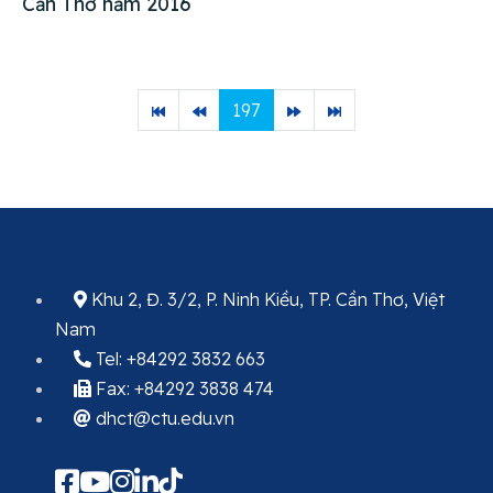
Cần Thơ năm 2016
197
Khu 2, Đ. 3/2, P. Ninh Kiều, TP. Cần Thơ, Việt
Nam
Tel: +84292 3832 663
Fax: +84292 3838 474
dhct@ctu.edu.vn