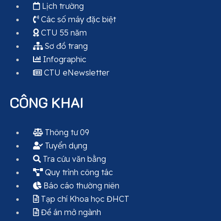
Lịch trường
Các số máy đặc biệt
CTU 55 năm
Sơ đồ trang
Infographic
CTU eNewsletter
CÔNG KHAI
Thông tư 09
Tuyển dụng
Tra cứu văn bằng
Quy trình công tác
Báo cáo thường niên
Tạp chí Khoa học ĐHCT
Đề án mở ngành