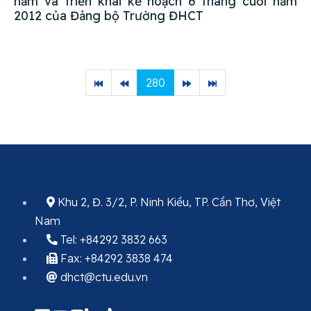
năm và triển khai kế hoạch 6 tháng cuối năm
2012 của Đảng bộ Trường ĐHCT
280
Khu 2, Đ. 3/2, P. Ninh Kiều, TP. Cần Thơ, Việt
Nam
Tel: +84292 3832 663
Fax: +84292 3838 474
dhct@ctu.edu.vn