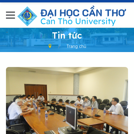
-
Tin tức
Trang chủ