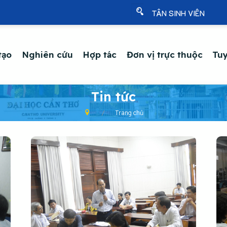
TÂN SINH VIÊN
tạo
Nghiên cứu
Hợp tác
Đơn vị trực thuộc
Tuy
Tin tức
Trang chủ