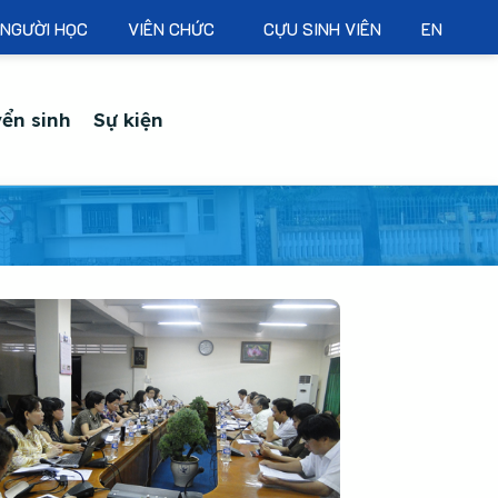
NGƯỜI HỌC
VIÊN CHỨC
CỰU SINH VIÊN
EN
ển sinh
Sự kiện