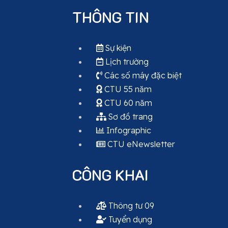
THÔNG TIN
Sự kiện
Lịch trường
Các số máy đặc biệt
CTU 55 năm
CTU 60 năm
Sơ đồ trang
Infographic
CTU eNewsletter
CÔNG KHAI
Thông tư 09
Tuyển dụng