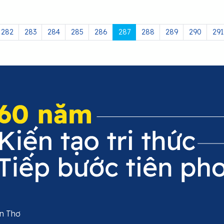
282
283
284
285
286
287
288
289
290
291
ần Thơ