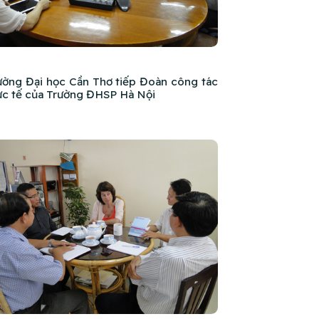
ường Đại học Cần Thơ tiếp Đoàn công tác
ực tế của Trường ĐHSP Hà Nội