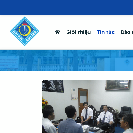
Giới thiệu
Tin tức
Đào 
-