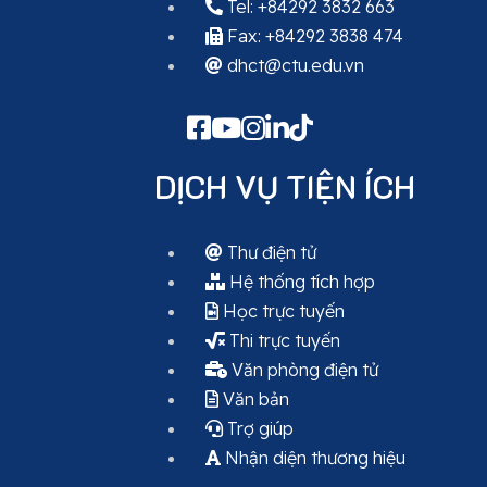
Tel: +84292 3832 663
Fax: +84292 3838 474
dhct@ctu.edu.vn
DỊCH VỤ TIỆN ÍCH
Thư điện tử
Hệ thống tích hợp
Học trực tuyến
Thi trực tuyến
Văn phòng điện tử
Văn bản
Trợ giúp
Nhận diện thương hiệu