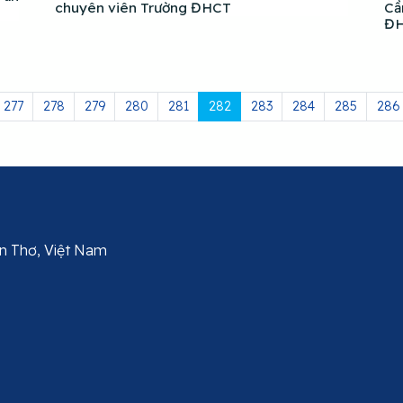
chuyên viên Trường ĐHCT
Cầ
Đ
277
278
279
280
281
282
283
284
285
286
Cần Thơ, Việt Nam