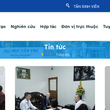
TÂN SINH VIÊN
tạo
Nghiên cứu
Hợp tác
Đơn vị trực thuộc
Tuy
Tin tức
Trang chủ