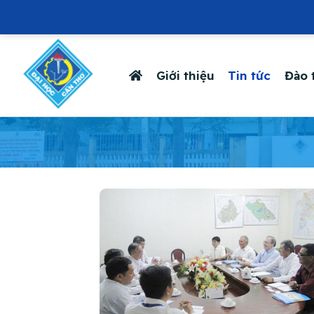
Giới thiệu
Tin tức
Đào 
-