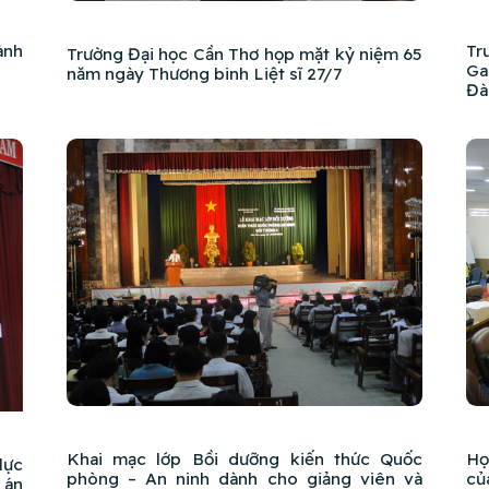
ành
Tr
Trường Đại học Cần Thơ họp mặt kỷ niệm 65
Ga
năm ngày Thương binh Liệt sĩ 27/7
Đà
Khai mạc lớp Bồi dưỡng kiến thức Quốc
Họ
lực
phòng – An ninh dành cho giảng viên và
củ
 án