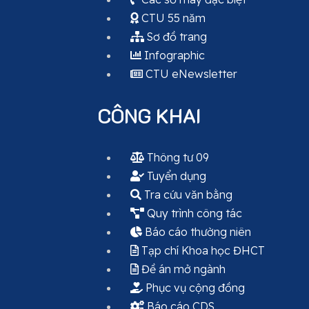
CTU 55 năm
Sơ đồ trang
Infographic
CTU eNewsletter
CÔNG KHAI
Thông tư 09
Tuyển dụng
Tra cứu văn bằng
Quy trình công tác
Báo cáo thường niên
Tạp chí Khoa học ĐHCT
Đề án mở ngành
Phục vụ cộng đồng
Báo cáo CDS