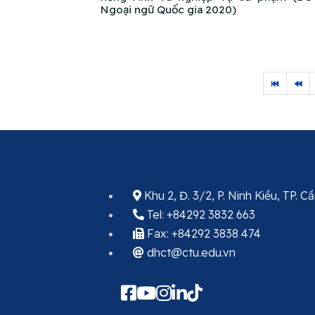
Ngoại ngữ Quốc gia 2020)
Khu 2, Đ. 3/2, P. Ninh Kiều, TP. 
Tel: +84292 3832 663
Fax: +84292 3838 474
dhct@ctu.edu.vn