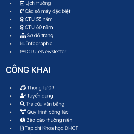
Lịch trường
Các số máy đặc biệt
CTU 55 năm
CTU 60 năm
Sơ đồ trang
Infographic
CTU eNewsletter
CÔNG KHAI
Thông tư 09
Tuyển dụng
Tra cứu văn bằng
Quy trình công tác
Báo cáo thường niên
Tạp chí Khoa học ĐHCT