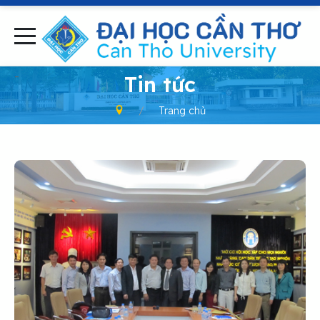
-
Tin tức
Trang chủ