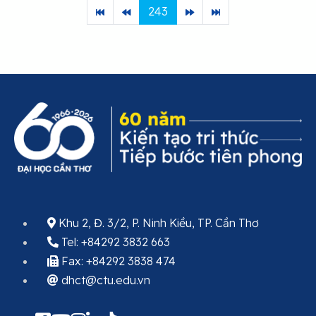
243
Khu 2, Đ. 3/2, P. Ninh Kiều, TP. Cần Thơ
Tel: +84292 3832 663
Fax: +84292 3838 474
dhct@ctu.edu.vn