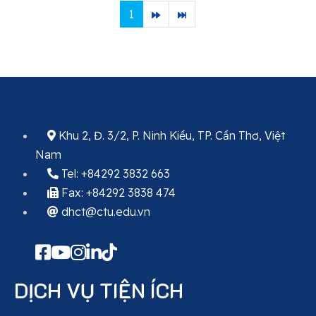
1
Khu 2, Đ. 3/2, P. Ninh Kiều, TP. Cần Thơ, Việt
Nam
Tel: +84292 3832 663
Fax: +84292 3838 474
dhct@ctu.edu.vn
DỊCH VỤ TIỆN ÍCH