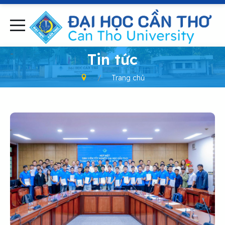
-
Tin tức
Trang chủ