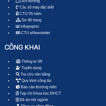
Lịch trường
Các số máy đặc biệt
CTU 55 năm
Sơ đồ trang
Infographic
CTU eNewsletter
CÔNG KHAI
Thông tư 09
Tuyển dụng
Tra cứu văn bằng
Quy trình công tác
Báo cáo thường niên
Tạp chí Khoa học ĐHCT
Đề án mở ngành