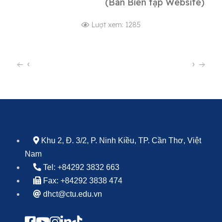
(Ban Biên tập Website)
Lượt xem: 1285
‹
›
Khu 2, Đ. 3/2, P. Ninh Kiều, TP. Cần Thơ, Việt
Nam
Tel: +84292 3832 663
Fax: +84292 3838 474
dhct@ctu.edu.vn