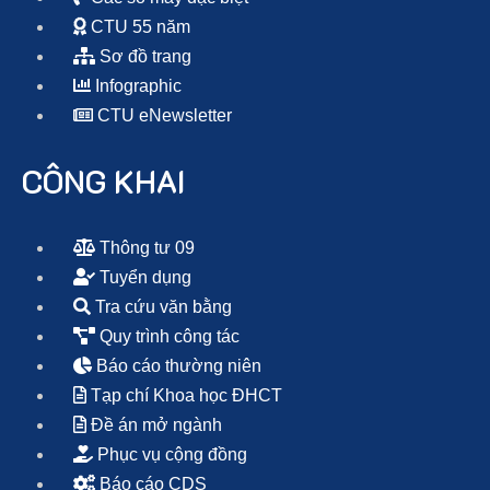
CTU 55 năm
Sơ đồ trang
Infographic
CTU eNewsletter
CÔNG KHAI
Thông tư 09
Tuyển dụng
Tra cứu văn bằng
Quy trình công tác
Báo cáo thường niên
Tạp chí Khoa học ĐHCT
Đề án mở ngành
Phục vụ cộng đồng
Báo cáo CDS