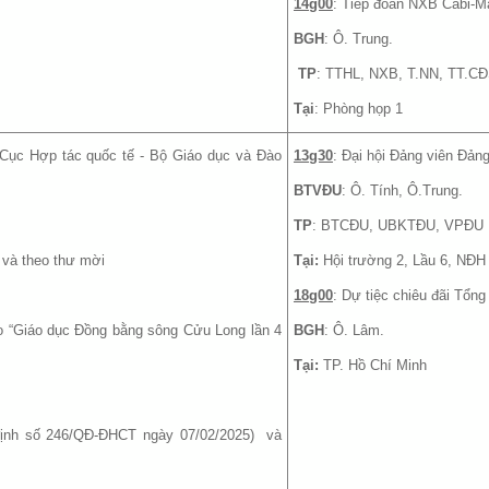
14g00
: Tiếp đoàn NXB Cabi-M
BGH
: Ô. Trung.
TP
: TTHL, NXB, T.NN, TT.C
Tại
: Phòng họp 1
 Cục Hợp tác quốc tế - Bộ Giáo dục và Đào
13g30
: Đại hội Đảng viên Đản
BTVĐU
: Ô. Tính, Ô.Trung.
TP
: BTCĐU, UBKTĐU, VPĐU
và theo thư mời
Tại:
Hội trường 2, Lầu 6, NĐH
18g00
: Dự tiệc chiêu đãi Tổn
o “Giáo dục Đồng bằng sông Cửu Long lần 4
BGH
: Ô. Lâm.
Tại:
TP. Hồ Chí Minh
định số 246/QĐ-ĐHCT ngày 07/02/2025) và