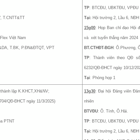
TP
: BTCĐU, UBKTĐU, VPĐU
V, T.CNTT&TT
Tại:
Hội trường 2, Lầu 6, NĐH
15g00
: Họp Ban chỉ đạo Hội 
 Flex Việt Nam
và xét tuyển thẳng năm 2024
C&DA, T.BK, P.ĐN&ĐTQT, VPT
BT.CTHĐT-BGH
: Ô.Phương, Ô
TP
: Thành viên theo QĐ s
6232/QĐ-ĐHCT ngày 10/12/20
Tại
: Phòng họp 1
n thành lập K.KHCT,XH&NV;
13g30
: Đại hội Đảng viên Đả
ố 704/QĐ-ĐHCT ngày 11/3/2025)
nhiên
BTVĐU
: Ô. Tính, Ô.Hải.
hoa PTNT
TP
: BTCĐU, UBKTĐU, VPĐU
Tại:
Hội trường 2, Lầu 6, NĐH