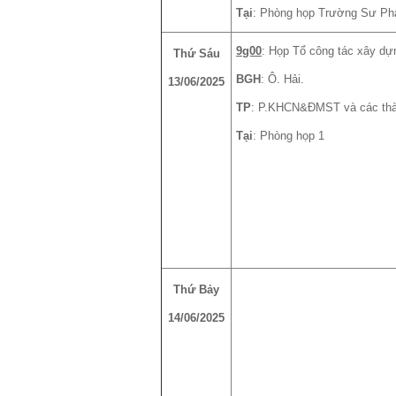
Tại
: Phòng họp Trường Sư P
9g00
: Họp Tổ công tác xây dựn
Thứ Sáu
BGH
: Ô. Hải.
13/06/2025
TP
: P.KHCN&ĐMST và các thàn
Tại
: Phòng họp 1
Thứ Bảy
14/06/2025