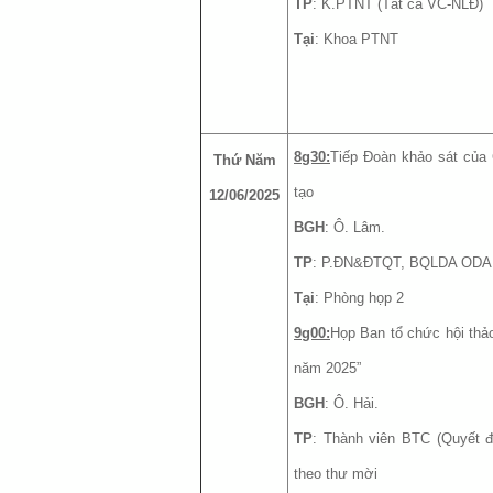
TP
: K.PTNT (Tất cả VC-NLĐ)
Tại
: Khoa PTNT
8g30:
Tiếp Đoàn khảo sát của
Thứ Năm
tạo
12/06/2025
BGH
: Ô. Lâm.
TP
: P.ĐN&ĐTQT, BQLDA ODA 
Tại
: Phòng họp 2
9g00:
Họp Ban tổ chức hội thả
năm 2025”
BGH
: Ô. Hải.
TP
: Thành viên BTC (Quyết 
theo thư mời