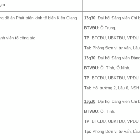
hạm
g đề án Phát triển kinh tế biển Kiên Giang
13g30
: Đại hội Đảng viên Ch
BTVĐU
: Ô.Trung.
h viên tổ công tác
TP
: BTCĐU, UBKTĐU, VPĐU
Tại:
Phòng Đơn vị tư vấn, Lầu
13g30
: Đại hội Đảng viên Đả
BTVĐU
: Ô. Tính, Ô.Ninh.
TP
: BTCĐU, UBKTĐU, VPĐU
Tại:
Hội trường 2, Lầu 6, NĐH
13g30
: Đại hội Đảng viên Chi
BTVĐU
: Ô. Tính.
TP
: BTCĐU, UBKTĐU, VPĐU
Tại:
Phòng Đơn vị tư vấn, Lầu