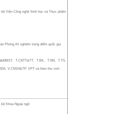
ng bộ Viện Công nghệ Sinh học và Thực phẩm
ề án Phòng thí nghiệm trọng điểm quốc gia
&ĐMST, T.CNTT&TT, T.BK, T.NN, T.TS,
ODA, V.CNSH&TP, VPT và theo thư mời
g bộ Khoa Ngoại ngữ