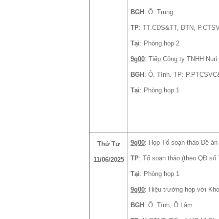
BGH
: Ô. Trung.
TP
: TT.CĐS&TT, ĐTN, P.CTS
Tại
: Phòng họp 2
9g00
: Tiếp Công ty TNHH Nuri
BGH
: Ô. Tính. TP: P.PTCSV
Tại
: Phòng họp 1
9g00
: Họp Tổ soạn thảo Đề á
Thứ Tư
TP
: Tổ soạn thảo (theo QĐ s
11/06/2025
Tại
: Phòng họp 1
9g00
: Hiệu trưởng họp với K
BGH
: Ô. Tính, Ô.Lâm.