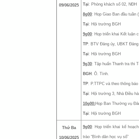
Tại
: Phòng khách số 02, NĐH
09/06/2025
8g00
: Họp Giao Ban đầu tuần (t
Tại
: Hội trường BGH
9g00
: Họp triển khai Kết luận
TP
: BTV Đảng ủy, UBKT Đảng
Tại
: Hội trường BGH
9g30
: Tập huấn Thanh tra thi 
BGH
: Ô. Tính.
TP
: P.TTPC và theo thông báo
Tại
: Hội trường 3, Nhà Điều h
10g00:
Họp Ban Thường vụ Đả
Tại
: Hội trường BGH
9g00
: Họp triển khai kế hoạch
Thứ Ba
trào “Bình dân học vụ số”
10/06/2025