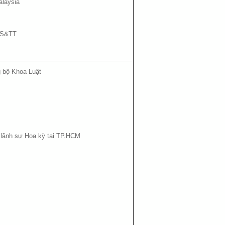
alaysia
ĐS&TT
g bộ Khoa Luật
g lãnh sự Hoa kỳ tại TP.HCM