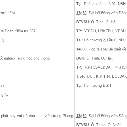
Tại
: Phòng khách số 02, NĐH
rực tiếp)
13g30
: Đại hội Đảng viên Đả
BTVĐU
: Ô. Tính, Ô. Hải.
 của Đoàn Kiểm tra 337
TP
: BTCĐU, UBKTĐU, VPĐU
 ủy
Tại:
Hội trường 2, Lầu 6, NĐH
14g00
: Họp rà soát đề xuất đ
Tốt nghiệp Trung học phổ thông
BGH
: Ô. Tính, Ô. Hải.
TP
: P.PTCSVC&DA, P.KHCN
T.SP, T.KT, K.KHTN, BQLDA 
ành
Tại
: Hội trường BGH
ng ủy
 phát huy vai trò của sinh viên trong Phong
13g30
: Đại hội Đảng viên Đản
BTVĐU
: Ô. Trung, Ô. Ngôn.