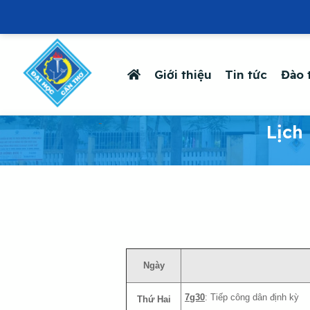
Giới thiệu
Tin tức
Đào 
-
Lịch
Ngày
7g30
: Tiếp công dân định kỳ
Thứ Hai