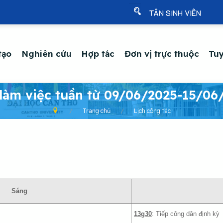
TÂN SINH VIÊN
tạo
Nghiên cứu
Hợp tác
Đơn vị trực thuộc
Tuy
 làm việc tuần từ 09/06/2025-15/06
Trang chủ
Lịch công tác
Sáng
13g30
: Tiếp công dân định kỳ