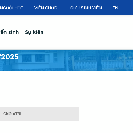
NGƯỜI HỌC
VIÊN CHỨC
CỰU SINH VIÊN
EN
ển sinh
Sự kiện
/2025
Chiều/Tối