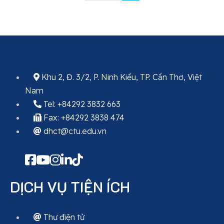
Khu 2, Đ. 3/2, P. Ninh Kiều, TP. Cần Thơ, Việt
Nam
Tel: +84292 3832 663
Fax: +84292 3838 474
dhct@ctu.edu.vn
DỊCH VỤ TIỆN ÍCH
Thư điện tử