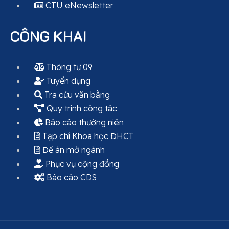
CTU eNewsletter
CÔNG KHAI
Thông tư 09
Tuyển dụng
Tra cứu văn bằng
Quy trình công tác
Báo cáo thường niên
Tạp chí Khoa học ĐHCT
Đề án mở ngành
Phục vụ cộng đồng
Báo cáo CDS