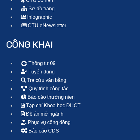
CTU 55 năm
Sơ đồ trang
Infographic
CTU eNewsletter
CÔNG KHAI
Thông tư 09
Tuyển dụng
Tra cứu văn bằng
Quy trình công tác
Báo cáo thường niên
Tạp chí Khoa học ĐHCT
Đề án mở ngành
Phục vụ cộng đồng
Báo cáo CDS