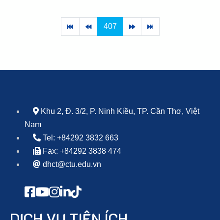
407
Khu 2, Đ. 3/2, P. Ninh Kiều, TP. Cần Thơ, Việt
Nam
Tel: +84292 3832 663
Fax: +84292 3838 474
dhct@ctu.edu.vn
DỊCH VỤ TIỆN ÍCH