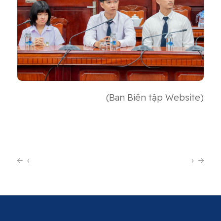
(Ban Biên tập Website)
‹
›