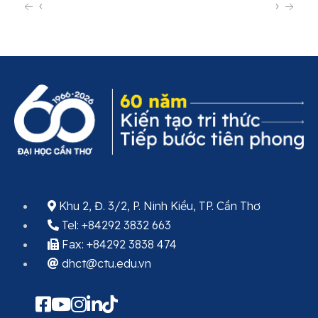
‹
›
Khu 2, Đ. 3/2, P. Ninh Kiều, TP. Cần Thơ
Tel: +84292 3832 663
Fax: +84292 3838 474
dhct@ctu.edu.vn