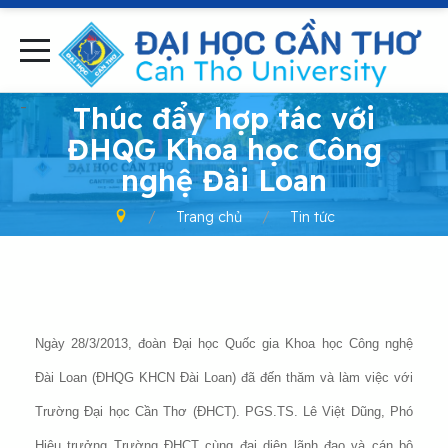
-
Thúc đẩy hợp tác với
ĐHQG Khoa học Công
nghệ Đài Loan
Trang chủ
Tin tức
Ngày 28/3/2013, đoàn Đại học Quốc gia Khoa học Công nghệ
Đài Loan (ĐHQG KHCN Đài Loan) đã đến thăm và làm việc với
Trường Đại học Cần Thơ (ĐHCT). PGS.TS. Lê Việt Dũng, Phó
Hiệu trưởng Trường ĐHCT cùng đại diện lãnh đạo và cán bộ