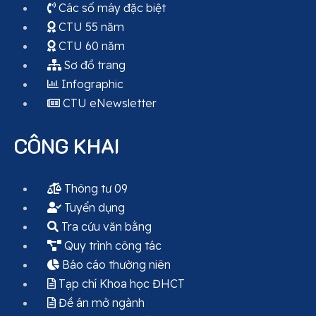
Các số máy đặc biệt
CTU 55 năm
CTU 60 năm
Sơ đồ trang
Infographic
CTU eNewsletter
CÔNG KHAI
Thông tư 09
Tuyển dụng
Tra cứu văn bằng
Quy trình công tác
Báo cáo thường niên
Tạp chí Khoa học ĐHCT
Đề án mở ngành