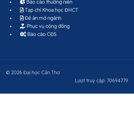
Báo cáo thường niên
Tạp chí Khoa học ĐHCT
Đề án mở ngành
Phục vụ cộng đồng
Báo cáo CĐS
© 2026 Đại học Cần Thơ
Lượt truy cập:
7
0
6
9
4
7
7
9