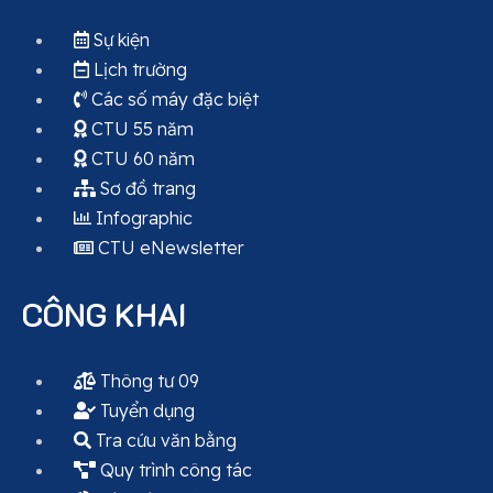
Sự kiện
Lịch trường
Các số máy đặc biệt
CTU 55 năm
CTU 60 năm
Sơ đồ trang
Infographic
CTU eNewsletter
CÔNG KHAI
Thông tư 09
Tuyển dụng
Tra cứu văn bằng
Quy trình công tác