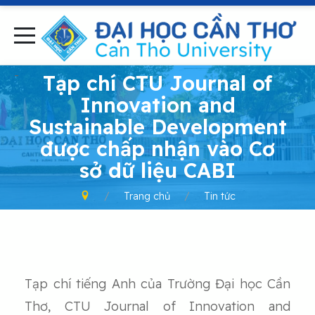
-
Tạp chí CTU Journal of
Innovation and
Sustainable Development
được chấp nhận vào Cơ
sở dữ liệu CABI
Trang chủ
Tin tức
Tạp chí tiếng Anh của Trường Đại học Cần
Thơ, CTU Journal of Innovation and