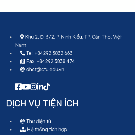
Khu 2, Đ. 3/2, P. Ninh Kiều, TP. Cần Thơ, Việt
Nam
Tel: +84292 3832 663
Fax: +84292 3838 474
dhct@ctu.edu.vn
DỊCH VỤ TIỆN ÍCH
Thư điện tử
Hệ thống tích hợp