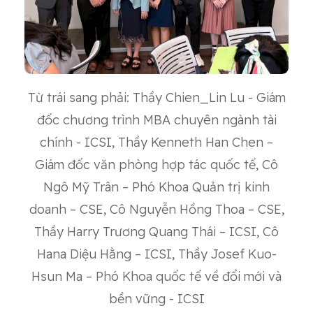
Từ trái sang phải: Thầy Chien_Lin Lu - Giám
đốc chương trình MBA chuyên ngành tài
chính - ICSI, Thầy Kenneth Han Chen –
Giám đốc văn phòng hợp tác quốc tế, Cô
Ngô Mỹ Trân – Phó Khoa Quản trị kinh
doanh – CSE, Cô Nguyễn Hồng Thoa – CSE,
Thầy Harry Trương Quang Thái – ICSI, Cô
Hana Diệu Hằng – ICSI, Thầy Josef Kuo-
Hsun Ma – Phó Khoa quốc tế về đổi mới và
bền vững - ICSI