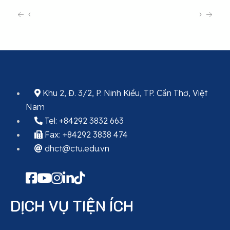
‹
›
Khu 2, Đ. 3/2, P. Ninh Kiều, TP. Cần Thơ, Việt
Nam
Tel: +84292 3832 663
Fax: +84292 3838 474
dhct@ctu.edu.vn
DỊCH VỤ TIỆN ÍCH