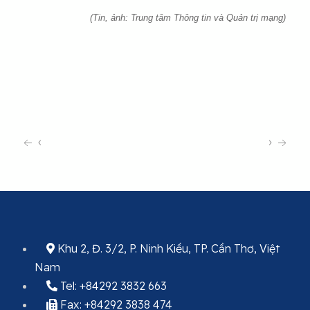
(Tin, ảnh: Trung tâm Thông tin và Quản trị mạng)
‹
›
Khu 2, Đ. 3/2, P. Ninh Kiều, TP. Cần Thơ, Việt
Nam
Tel: +84292 3832 663
Fax: +84292 3838 474