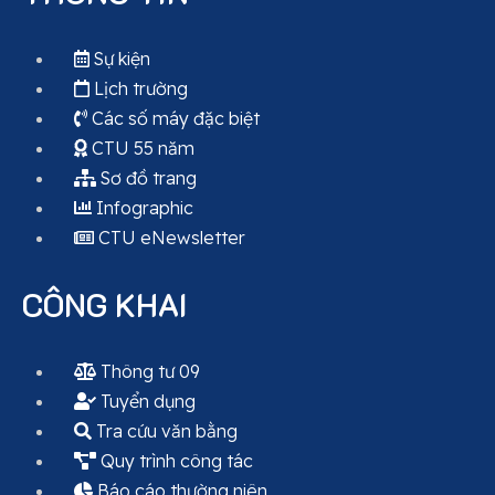
Sự kiện
Lịch trường
Các số máy đặc biệt
CTU 55 năm
Sơ đồ trang
Infographic
CTU eNewsletter
CÔNG KHAI
Thông tư 09
Tuyển dụng
Tra cứu văn bằng
Quy trình công tác
Báo cáo thường niên