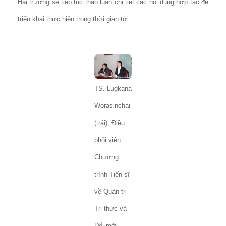
Hai trường sẽ tiếp tục thảo luận chi tiết các nội dung hợp tác để
triển khai thực hiện trong thời gian tới.
TS. Lugkana
Worasinchai
(trái), Điều
phối viên
Chương
trình Tiến sĩ
về Quản trị
Tri thức và
Đổi mới