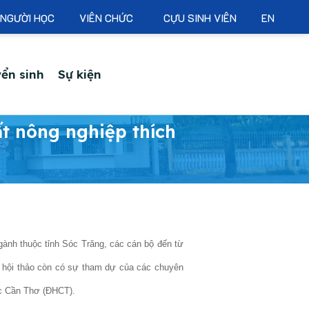
NGƯỜI HỌC
VIÊN CHỨC
CỰU SINH VIÊN
EN
ển sinh
Sự kiện
ất nông nghiệp thích
gành thuộc tỉnh Sóc Trăng, các cán bộ đến từ
, hội thảo còn có sự tham dự của các chuyên
ọc Cần Thơ (ĐHCT).