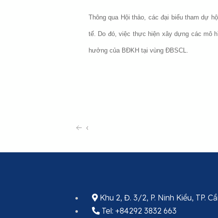
Thông qua Hội thảo, các đại biểu tham dự hộ
tế. Do đó, việc thực hiện xây dựng các mô h
hưởng của BĐKH tại vùng ĐBSCL.
‹
Khu 2, Đ. 3/2, P. Ninh Kiều, TP. 
Tel: +84292 3832 663