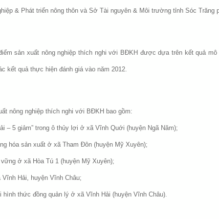
iệp & Phát triển nông thôn và Sở Tài nguyên & Môi trường tỉnh Sóc Trăng p
 điểm sản xuất nông nghiệp thích nghi với BĐKH được dựa trên kết quả mô
ác kết quả thực hiện đánh giá vào năm 2012.
xuất nông nghiệp thích nghi với BĐKH bao gồm:
phải – 5 giảm” trong ô thủy lợi ở xã Vĩnh Quới (huyện Ngã Năm);
 dạng hóa sản xuất ở xã Tham Đôn (huyện Mỹ Xuyên);
n vững ở xã Hòa Tú 1 (huyện Mỹ Xuyên);
ã Vĩnh Hải, huyện Vĩnh Châu;
i hình thức đồng quản lý ở xã Vĩnh Hải (huyện Vĩnh Châu).