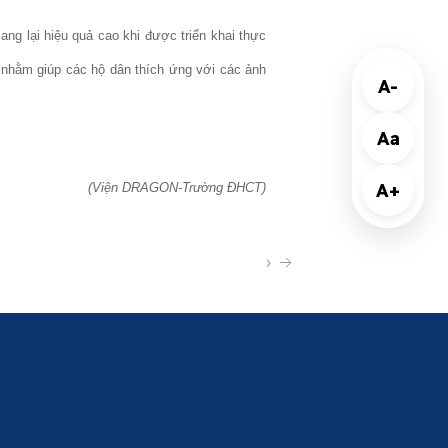
ng lại hiệu quả cao khi được triển khai thực
i nhằm giúp các hộ dân thích ứng với các ảnh
A-
Aa
A+
(Viện DRAGON-Trường ĐHCT)
›