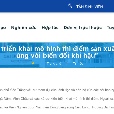
TÂN SINH VIÊN
tạo
Nghiên cứu
Hợp tác
Đơn vị trực thuộc
Tuy
 triển khai mô hình thí điểm sản xu
ứng với biến đổi khí hậu”
Trang chủ
Tin tức
ành phố Sóc Trăng với sự tham dự của lãnh đạo và cán bộ của các sở-ban-n
 Năm, Vĩnh Châu và các xã dự kiến triển khai mô hình thí điểm. Ngoài ra
 hậu và Viện Nghiên cứu Phát triển Đồng bằng sông Cửu Long, Trường Đại h