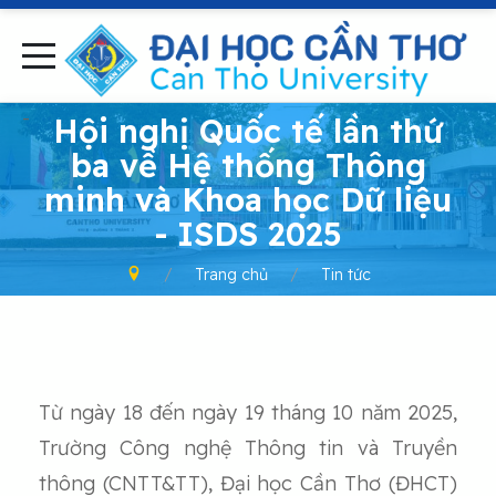
-
Hội nghị Quốc tế lần thứ
ba về Hệ thống Thông
minh và Khoa học Dữ liệu
- ISDS 2025
Trang chủ
Tin tức
Từ ngày 18 đến ngày 19 tháng 10 năm 2025,
Trường Công nghệ Thông tin và Truyền
thông (CNTT&TT), Đại học Cần Thơ (ĐHCT)