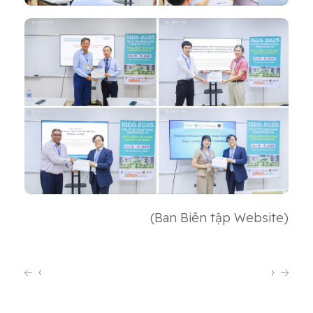
(Ban Biên tập Website)
‹
›