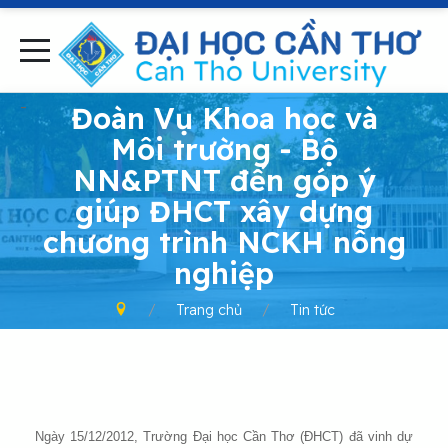
-
Đoàn Vụ Khoa học và
Môi trường - Bộ
NN&PTNT đến góp ý
giúp ĐHCT xây dựng
chương trình NCKH nông
nghiệp
Trang chủ
Tin tức
Ngày 15/12/2012, Trường Đại học Cần Thơ (ĐHCT) đã vinh dự