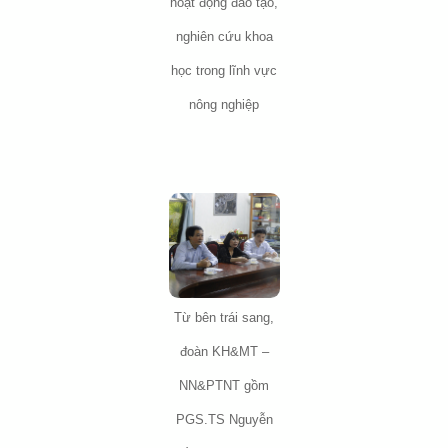
hoạt động đào tạo,
nghiên cứu khoa
học trong lĩnh vực
nông nghiệp
Từ bên trái sang,
đoàn KH&MT –
NN&PTNT gồm
PGS.TS Nguyễn