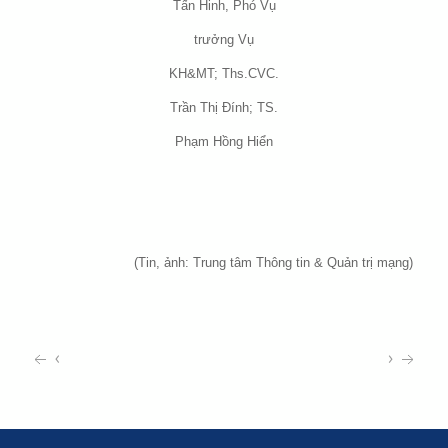
Tấn Hinh, Phó Vụ
trưởng Vụ
KH&MT; Ths.CVC.
Trần Thị Đính; TS.
Phạm Hồng Hiển
(Tin, ảnh: Trung tâm Thông tin & Quản trị mạng)
‹
›