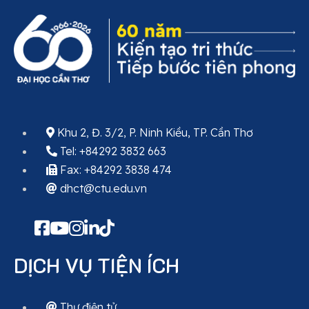
Khu 2, Đ. 3/2, P. Ninh Kiều, TP. Cần Thơ
Tel: +84292 3832 663
Fax: +84292 3838 474
dhct@ctu.edu.vn
DỊCH VỤ TIỆN ÍCH
Thư điện tử