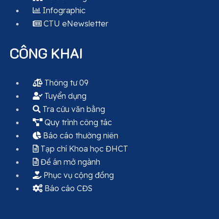
Infographic
CTU eNewsletter
CÔNG KHAI
Thông tư 09
Tuyển dụng
Tra cứu văn bằng
Quy trình công tác
Báo cáo thường niên
Tạp chí Khoa học ĐHCT
Đề án mở ngành
Phục vụ cộng đồng
Báo cáo CĐS