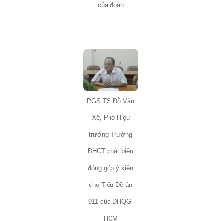
của đoàn
PGS.TS Đỗ Văn
Xê, Phó Hiệu
trưởng Trường
ĐHCT phát biểu
đóng góp ý kiến
cho Tiểu Đề án
911 của ĐHQG-
HCM