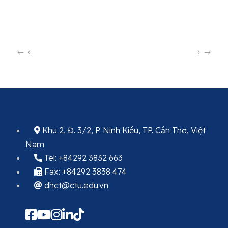
‹
›
Khu 2, Đ. 3/2, P. Ninh Kiều, TP. Cần Thơ, Việt
Nam
Tel: +84292 3832 663
Fax: +84292 3838 474
dhct@ctu.edu.vn