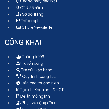
Các số máy đặc biệt
CTU 55 năm
Sơ đồ trang
Infographic
CTU eNewsletter
CÔNG KHAI
Thông tư 09
Tuyển dụng
Tra cứu văn bằng
Quy trình công tác
Báo cáo thường niên
Tạp chí Khoa học ĐHCT
Đề án mở ngành
Phục vụ cộng đồng