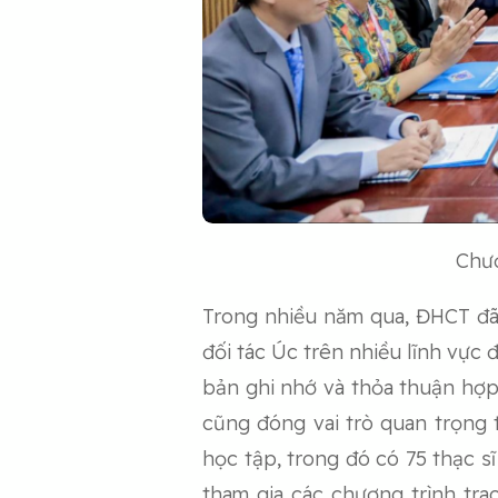
Chươ
Trong nhiều năm qua, ĐHCT đã 
đối tác Úc trên nhiều lĩnh vực 
bản ghi nhớ và thỏa thuận hợp 
cũng đóng vai trò quan trọng 
học tập, trong đó có 75 thạc s
tham gia các chương trình tra