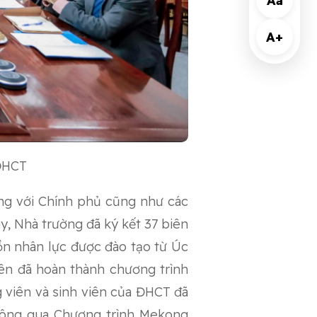
Aa
A+
 ĐHCT
ộng với Chính phủ cũng như các
ay, Nhà trường đã ký kết 37 biên
uồn nhân lực được đào tạo từ Úc
iên đã hoàn thành chương trình
g viên và sinh viên của ĐHCT đã
 Thông qua Chương trình Mekong