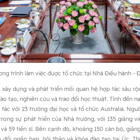
ng trình làm việc được tổ chức tại Nhà Điều hành -
xây dựng và phát triển mối quan hệ hợp tác sâu r
đào tạo, nghiên cứu và trao đổi học thuật. Tính đến n
tác với 23 trường đại học và tổ chức Australia. Ng
trong sự phát triển của Nhà trường, với 135 giảng v
ĩ và 59 tiến sĩ. Bên cạnh đó, khoảng 150 cán bộ, giản
o đổi ngắn hạn, hội thảo và khóa đào tạo tại Úc.