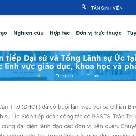
TÂN SINH VIÊN
tạo
Nghiên cứu
Hợp tác
Đơn vị trực thuộc
Tuy
 tiếp Đại sứ và Tổng Lãnh sự Úc t
c lĩnh vực giáo dục, khoa học và ph
Trang chủ
Tin tức
ần Thơ (ĐHCT) đã có buổi làm việc với bà Gillian Bird
 sự Úc. Đón tiếp đoàn công tác có PGS.TS. Trần Tru
cùng đại diện lãnh đạo các đơn vị liên quan. Chu
ịnh hướng hợp tác trong lĩnh vực giáo dục, nghiên 