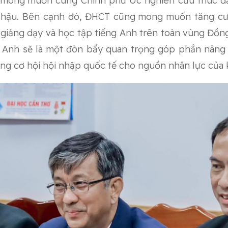
g mong muốn cùng Chính phủ Úc nghiên cứu thúc đẩ
 hậu. Bên cạnh đó, ĐHCT cũng mong muốn tăng cườ
rợ giảng dạy và học tập tiếng Anh trên toàn vùng Đồ
g Anh sẽ là một đòn bẩy quan trọng góp phần nâng c
ng cơ hội hội nhập quốc tế cho nguồn nhân lực của 