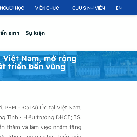
NGƯỜI HỌC
VIÊN CHỨC
CỰU SINH VIÊN
EN
ển sinh
Sự kiện
ại Việt Nam, mở rộng
át triển bền vững
, PSM – Đại sứ Úc tại Việt Nam,
ng Tính - Hiệu trưởng ĐHCT; TS.
yến thăm và làm việc nhằm tăng
cứu khoa học và phát triển bền