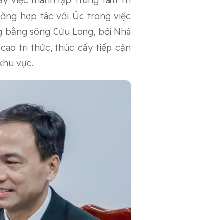
y việc thành lập Trung tâm Tri
ng hợp tác với Úc trong việc
ng bằng sông Cửu Long, bởi Nhà
ao tri thức, thúc đẩy tiếp cận
khu vực.