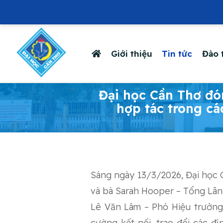
Giới thiệu
Tin tức
Đào 
-
Đại học Cần Thơ đón
hợp tác trong cá
Sáng ngày 13/3/2026, Đại học C
và bà Sarah Hooper – Tổng Lãnh
Lê Văn Lâm – Phó Hiệu trưởng 
cường kết nối, trao đổi các đ