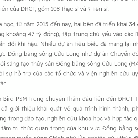
iên của ĐHCT, gồm 108 thạc sĩ và 9 tiến sĩ.
 học, từ năm 2015 đến nay, hai bên đã triển khai 34 
g khoảng 47 tỷ đồng), tập trung chủ yếu vào các l
ến đổi khí hậu. Nhiều dự án tiêu biểu đã mang lại 
vực Đồng bằng sông Cửu Long như dự án Chuyển đổi 
i sáng tạo thủy sản Đồng bằng sông Cửu Long (MA
ới sự hỗ trợ của các tổ chức và viện nghiên cứu u
ác.
n Bird PSM trong chuyến thăm đầu tiên đến ĐHCT tr
đã giới thiệu khái quát về quá trình hình thành, 
ng trong đào tạo, nghiên cứu khoa học và hợp tác 
ng tâm tri thức quan trọng của khu vực Đồng bằng 