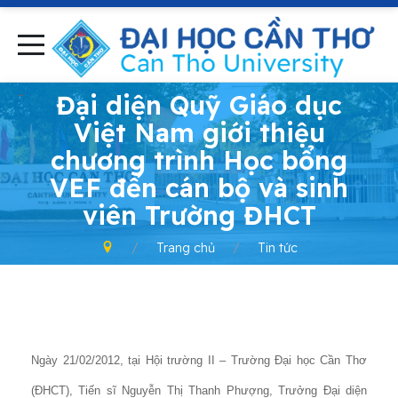
-
Đại diện Quỹ Giáo dục
Việt Nam giới thiệu
chương trình Học bổng
VEF đến cán bộ và sinh
viên Trường ĐHCT
Trang chủ
Tin tức
Ngày 21/02/2012, tại Hội trường II – Trường Đại học Cần Thơ
(ĐHCT), Tiến sĩ Nguyễn Thị Thanh Phượng, Trưởng Đại diện