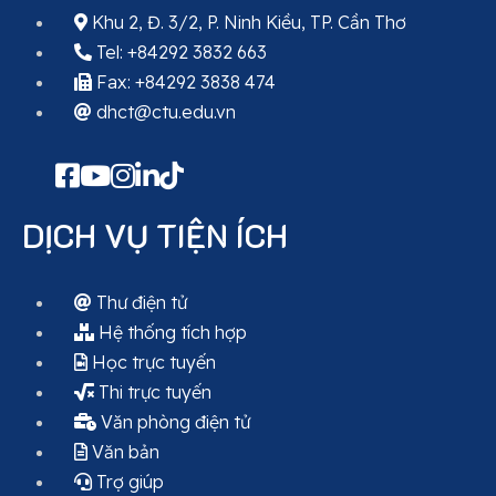
Khu 2, Đ. 3/2, P. Ninh Kiều, TP. Cần Thơ
Tel: +84292 3832 663
Fax: +84292 3838 474
dhct@ctu.edu.vn
DỊCH VỤ TIỆN ÍCH
Thư điện tử
Hệ thống tích hợp
Học trực tuyến
Thi trực tuyến
Văn phòng điện tử
Văn bản
Trợ giúp