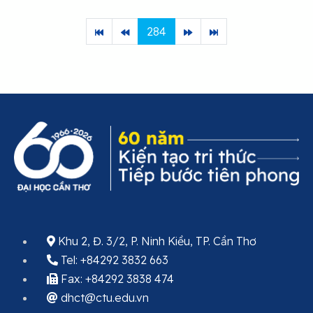
284
Khu 2, Đ. 3/2, P. Ninh Kiều, TP. Cần Thơ
Tel: +84292 3832 663
Fax: +84292 3838 474
dhct@ctu.edu.vn