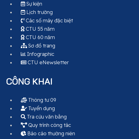
Sự kiện
Lịch trường
Các số máy đặc biệt
CTU 55 năm
CTU 60 năm
Sơ đồ trang
Infographic
CTU eNewsletter
CÔNG KHAI
Thông tư 09
Tuyển dụng
Tra cứu văn bằng
Quy trình công tác
Báo cáo thường niên