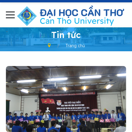
-
Tin tức
Trang chủ