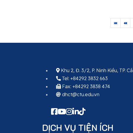
Khu 2, Đ. 3/2, P. Ninh Kiều, TP. 
Tel: +84292 3832 663
Fax: +84292 3838 474
dhct@ctu.edu.vn
DỊCH VỤ TIỆN ÍCH