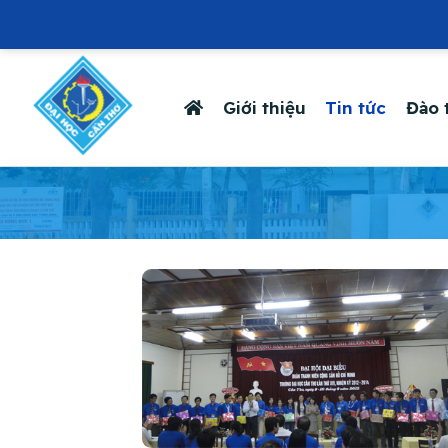
Giới thiệu
Tin tức
Đào 
-