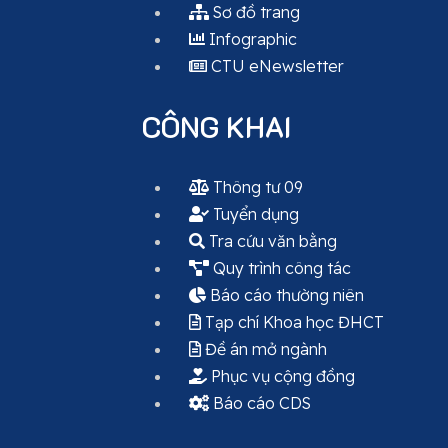
Sơ đồ trang
Infographic
CTU eNewsletter
CÔNG KHAI
Thông tư 09
Tuyển dụng
Tra cứu văn bằng
Quy trình công tác
Báo cáo thường niên
Tạp chí Khoa học ĐHCT
Đề án mở ngành
Phục vụ cộng đồng
Báo cáo CDS