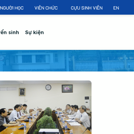
NGƯỜI HỌC
VIÊN CHỨC
CỰU SINH VIÊN
EN
ển sinh
Sự kiện