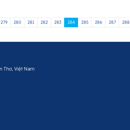
279
280
281
282
283
284
285
286
287
288
Cần Thơ, Việt Nam