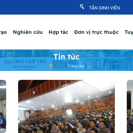
TÂN SINH VIÊN
tạo
Nghiên cứu
Hợp tác
Đơn vị trực thuộc
Tuy
Tin tức
Trang chủ