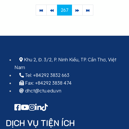
267
Khu 2, Đ. 3/2, P. Ninh Kiều, TP. Cần Thơ, Việt
Nam
Tel: +84292 3832 663
Fax: +84292 3838 474
dhct@ctu.edu.vn
DỊCH VỤ TIỆN ÍCH