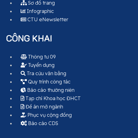
Sơ đồ trang
Infographic
CTU eNewsletter
CÔNG KHAI
Thông tư 09
Tuyển dụng
Tra cứu văn bằng
Quy trình công tác
Báo cáo thường niên
Tạp chí Khoa học ĐHCT
Đề án mở ngành
Phục vụ cộng đồng
Báo cáo CDS