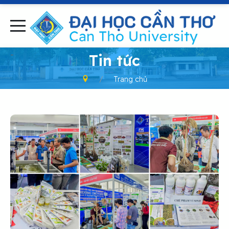
-
Tin tức
Trang chủ