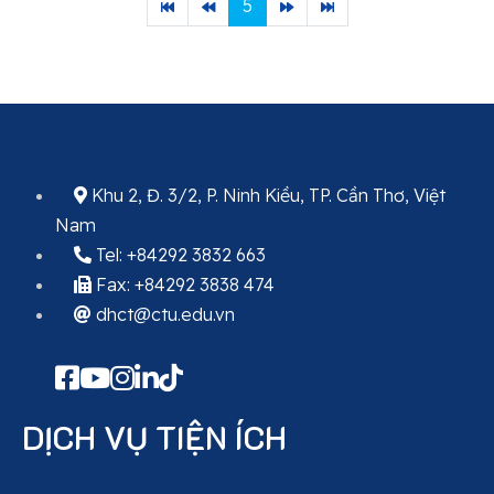
5
Khu 2, Đ. 3/2, P. Ninh Kiều, TP. Cần Thơ, Việt
Nam
Tel: +84292 3832 663
Fax: +84292 3838 474
dhct@ctu.edu.vn
DỊCH VỤ TIỆN ÍCH