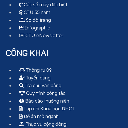
Các số máy đặc biệt
CTU 55 năm
Sơ đồ trang
Infographic
CTU eNewsletter
CÔNG KHAI
Thông tư 09
Tuyển dụng
Tra cứu văn bằng
Quy trình công tác
Báo cáo thường niên
Tạp chí Khoa học ĐHCT
Đề án mở ngành
Phục vụ cộng đồng