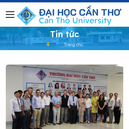
-
Tin tức
Trang chủ