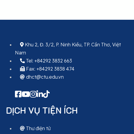
Khu 2, Đ. 3/2, P. Ninh Kiều, TP. Cần Thơ, Việt
Nam
Tel: +84292 3832 663
Fax: +84292 3838 474
dhct@ctu.edu.vn
DỊCH VỤ TIỆN ÍCH
Thư điện tử