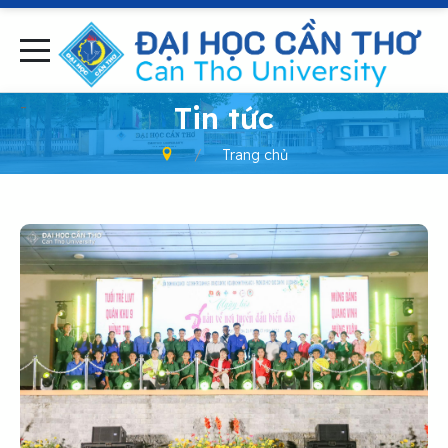
-
Tin tức
Trang chủ