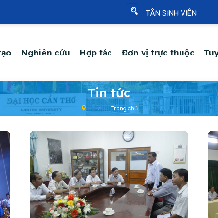
TÂN SINH VIÊN
tạo
Nghiên cứu
Hợp tác
Đơn vị trực thuộc
Tuy
Tin tức
Trang chủ