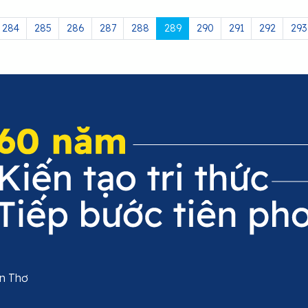
284
285
286
287
288
289
290
291
292
293
ần Thơ