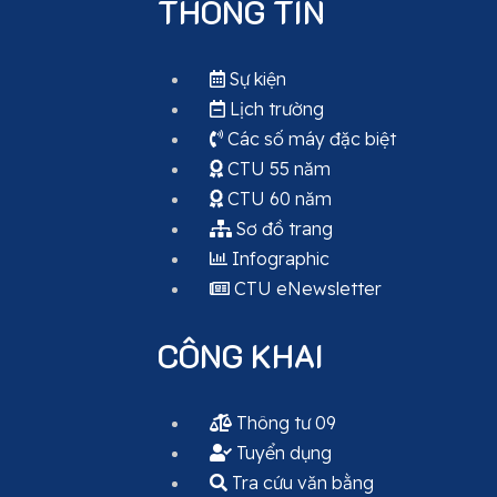
THÔNG TIN
Sự kiện
Lịch trường
Các số máy đặc biệt
CTU 55 năm
CTU 60 năm
Sơ đồ trang
Infographic
CTU eNewsletter
CÔNG KHAI
Thông tư 09
Tuyển dụng
Tra cứu văn bằng