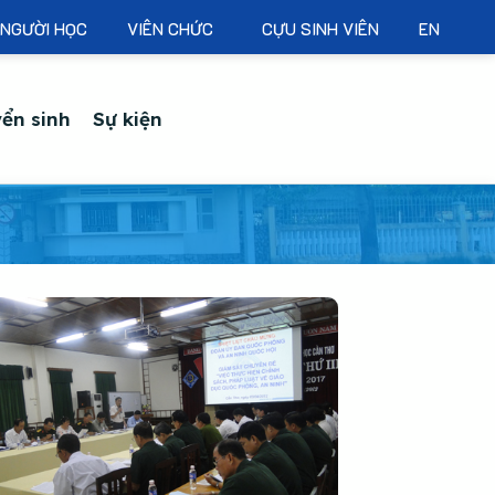
NGƯỜI HỌC
VIÊN CHỨC
CỰU SINH VIÊN
EN
ển sinh
Sự kiện