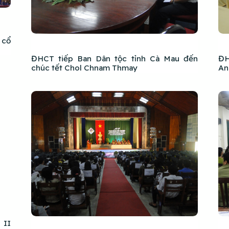
 cổ
ĐHCT tiếp Ban Dân tộc tỉnh Cà Mau đến
ĐH
chúc tết Chol Chnam Thmay
An
 II