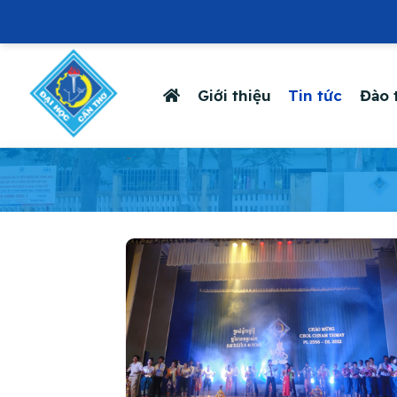
Giới thiệu
Tin tức
Đào 
-