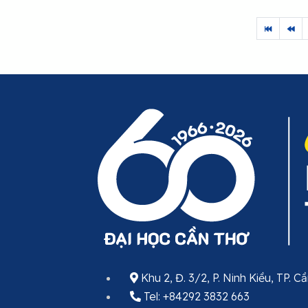
Khu 2, Đ. 3/2, P. Ninh Kiều, TP. C
Tel: +84292 3832 663