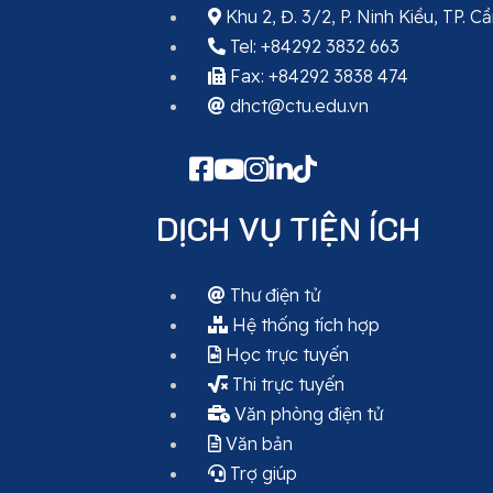
Khu 2, Đ. 3/2, P. Ninh Kiều, TP. C
Tel: +84292 3832 663
Fax: +84292 3838 474
dhct@ctu.edu.vn
DỊCH VỤ TIỆN ÍCH
Thư điện tử
Hệ thống tích hợp
Học trực tuyến
Thi trực tuyến
Văn phòng điện tử
Văn bản
Trợ giúp