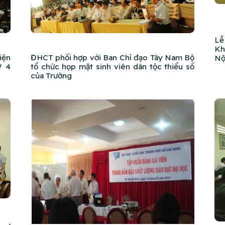
Lễ
Kh
iện
ĐHCT phối hợp với Ban Chỉ đạo Tây Nam Bộ
Nộ
W 4
tổ chức họp mặt sinh viên dân tộc thiểu số
của Trường