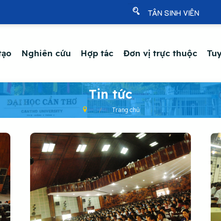
TÂN SINH VIÊN
tạo
Nghiên cứu
Hợp tác
Đơn vị trực thuộc
Tuy
Tin tức
Trang chủ