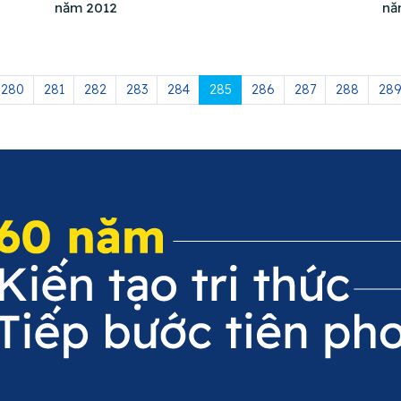
năm 2012
nă
280
281
282
283
284
285
286
287
288
289