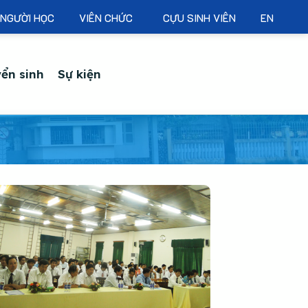
NGƯỜI HỌC
VIÊN CHỨC
CỰU SINH VIÊN
EN
ển sinh
Sự kiện