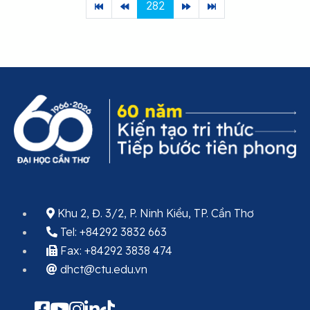
282
Khu 2, Đ. 3/2, P. Ninh Kiều, TP. Cần Thơ
Tel: +84292 3832 663
Fax: +84292 3838 474
dhct@ctu.edu.vn