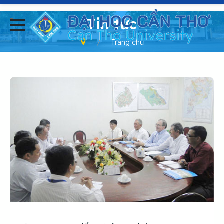
-
Tin tức
Trang chủ