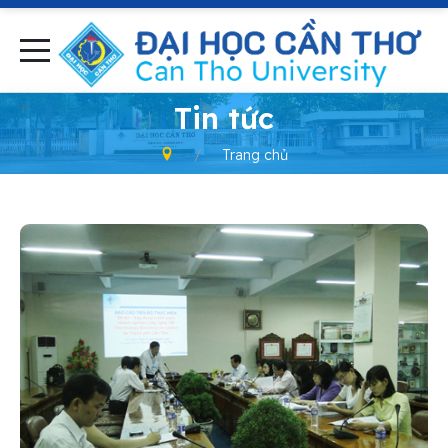
-
Tin tức
Trang chủ