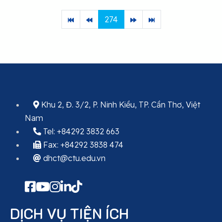
274
Khu 2, Đ. 3/2, P. Ninh Kiều, TP. Cần Thơ, Việt
Nam
Tel: +84292 3832 663
Fax: +84292 3838 474
dhct@ctu.edu.vn
DỊCH VỤ TIỆN ÍCH