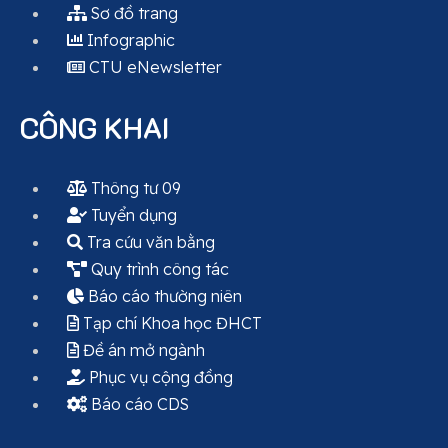
Sơ đồ trang
Infographic
CTU eNewsletter
CÔNG KHAI
Thông tư 09
Tuyển dụng
Tra cứu văn bằng
Quy trình công tác
Báo cáo thường niên
Tạp chí Khoa học ĐHCT
Đề án mở ngành
Phục vụ cộng đồng
Báo cáo CDS