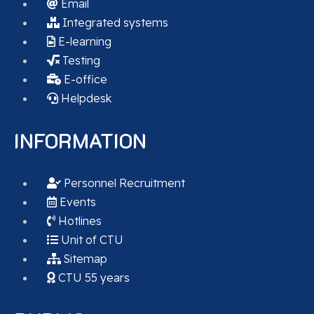
Email
Integrated systems
E-learning
Testing
E-office
Helpdesk
INFORMATION
Personnel Recruitment
Events
Hotlines
Unit of CTU
Sitemap
CTU 55 years