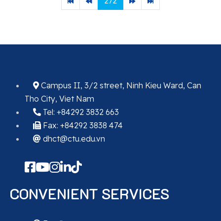
272
Campus II, 3/2 street, Ninh Kieu Ward, Can
Tho City, Viet Nam
Tel: +84292 3832 663
Fax: +84292 3838 474
dhct@ctu.edu.vn
CONVENIENT SERVICES