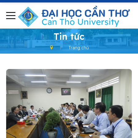
-
Tin tức
Trang chủ