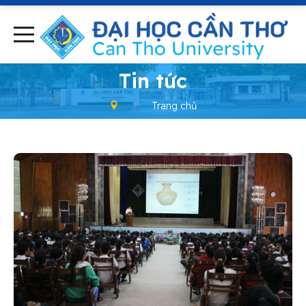
-
Tin tức
Trang chủ