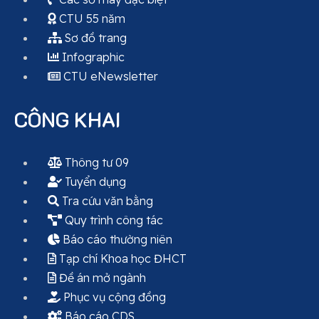
CTU 55 năm
Sơ đồ trang
Infographic
CTU eNewsletter
CÔNG KHAI
Thông tư 09
Tuyển dụng
Tra cứu văn bằng
Quy trình công tác
Báo cáo thường niên
Tạp chí Khoa học ĐHCT
Đề án mở ngành
Phục vụ cộng đồng
Báo cáo CDS