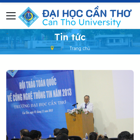
-
Tin tức
Trang chủ