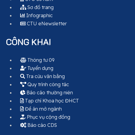
Sơ đồ trang
Infographic
CTU eNewsletter
CÔNG KHAI
Thông tư 09
Tuyển dụng
Tra cứu văn bằng
Quy trình công tác
Báo cáo thường niên
Tạp chí Khoa học ĐHCT
Đề án mở ngành
Phục vụ cộng đồng
Báo cáo CDS