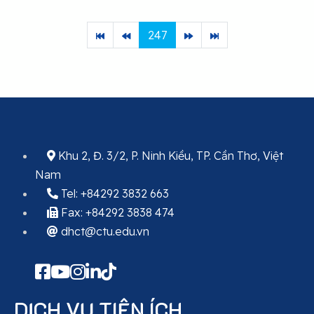
247
Khu 2, Đ. 3/2, P. Ninh Kiều, TP. Cần Thơ, Việt
Nam
Tel: +84292 3832 663
Fax: +84292 3838 474
dhct@ctu.edu.vn
DỊCH VỤ TIỆN ÍCH