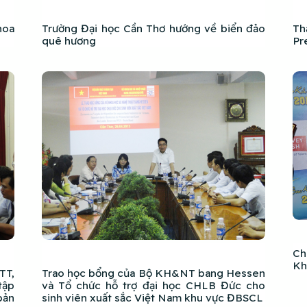
hoa
Trường Đại học Cần Thơ hướng về biển đảo
Th
quê hương
Pr
Ch
Kh
TT,
Trao học bổng của Bộ KH&NT bang Hessen
tập
và Tổ chức hỗ trợ đại học CHLB Đức cho
bản
sinh viên xuất sắc Việt Nam khu vực ĐBSCL