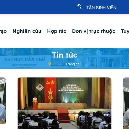
TÂN SINH VIÊN
tạo
Nghiên cứu
Hợp tác
Đơn vị trực thuộc
Tuy
Tin tức
Trang chủ