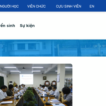
NGƯỜI HỌC
VIÊN CHỨC
CỰU SINH VIÊN
EN
ển sinh
Sự kiện