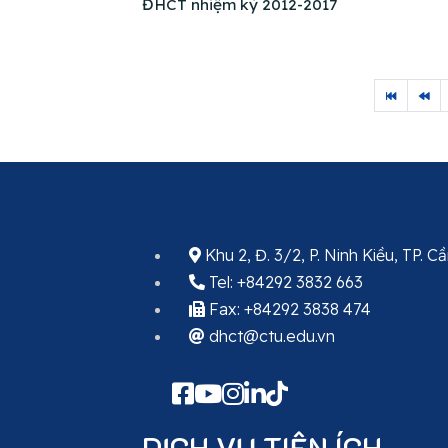
ĐHCT nhiệm kỳ 2012-2017
Khu 2, Đ. 3/2, P. Ninh Kiều, TP. 
Tel: +84292 3832 663
Fax: +84292 3838 474
dhct@ctu.edu.vn
DỊCH VỤ TIỆN ÍCH