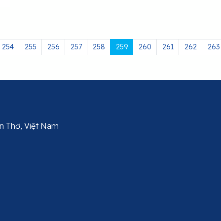
254
255
256
257
258
259
260
261
262
263
Cần Thơ, Việt Nam