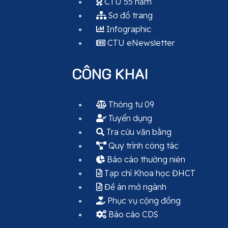
CTU 55 năm
Sơ đồ trang
Infographic
CTU eNewsletter
CÔNG KHAI
Thông tư 09
Tuyển dụng
Tra cứu văn bằng
Quy trình công tác
Báo cáo thường niên
Tạp chí Khoa học ĐHCT
Đề án mở ngành
Phục vụ cộng đồng
Báo cáo CDS