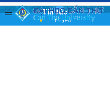
-
Tin tức
Trang chủ