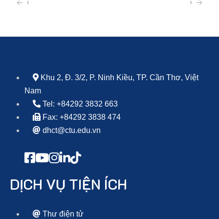
‹
›
Khu 2, Đ. 3/2, P. Ninh Kiều, TP. Cần Thơ, Việt
Nam
Tel: +84292 3832 663
Fax: +84292 3838 474
dhct@ctu.edu.vn
DỊCH VỤ TIỆN ÍCH
Thư điện tử