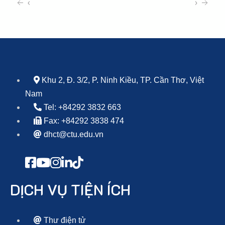
‹
›
Khu 2, Đ. 3/2, P. Ninh Kiều, TP. Cần Thơ, Việt
Nam
Tel: +84292 3832 663
Fax: +84292 3838 474
dhct@ctu.edu.vn
DỊCH VỤ TIỆN ÍCH
Thư điện tử