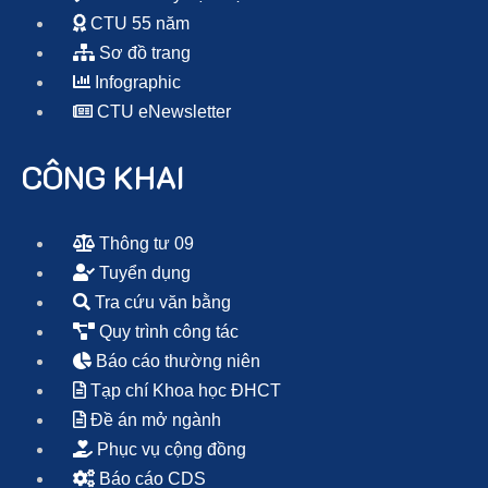
CTU 55 năm
Sơ đồ trang
Infographic
CTU eNewsletter
CÔNG KHAI
Thông tư 09
Tuyển dụng
Tra cứu văn bằng
Quy trình công tác
Báo cáo thường niên
Tạp chí Khoa học ĐHCT
Đề án mở ngành
Phục vụ cộng đồng
Báo cáo CDS