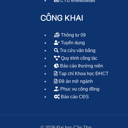
CTU eNewsletter
CÔNG KHAI
Thông tư 09
Tuyển dụng
Tra cứu văn bằng
Quy trình công tác
Báo cáo thường niên
Tạp chí Khoa học ĐHCT
Đề án mở ngành
Phục vụ cộng đồng
Báo cáo CĐS
© 2026 Đại học Cần Thơ