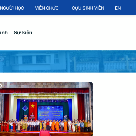
NGƯỜI HỌC
VIÊN CHỨC
CỰU SINH VIÊN
EN
inh
Sự kiện