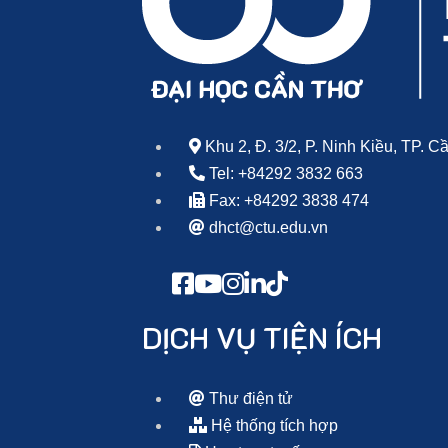
Khu 2, Đ. 3/2, P. Ninh Kiều, TP. 
Tel: +84292 3832 663
Fax: +84292 3838 474
dhct@ctu.edu.vn
DỊCH VỤ TIỆN ÍCH
Thư điện tử
Hệ thống tích hợp