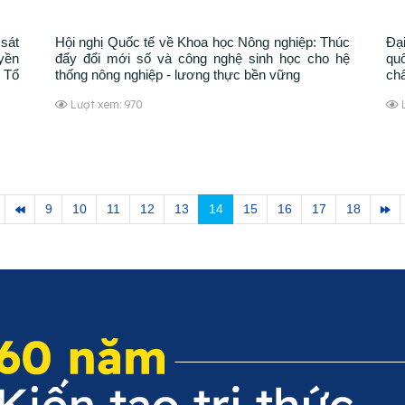
sát
Hội nghị Quốc tế về Khoa học Nông nghiệp: Thúc
Đạ
yền
đẩy đổi mới số và công nghệ sinh học cho hệ
qu
 Tổ
thống nông nghiệp - lương thực bền vững
chấ
Lượt xem: 970
9
10
11
12
13
14
15
16
17
18