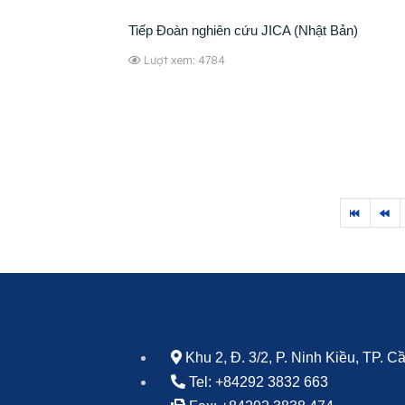
Tiếp Đoàn nghiên cứu JICA (Nhật Bản)
Lượt xem: 4784
Khu 2, Đ. 3/2, P. Ninh Kiều, TP. 
Tel: +84292 3832 663