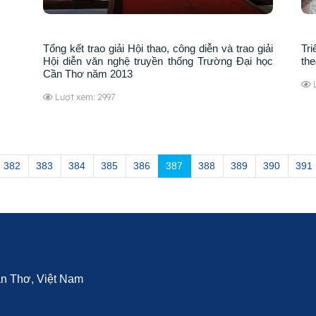
Tổng kết trao giải Hội thao, công diễn và trao giải
Tr
Hội diễn văn nghệ truyền thống Trường Đại học
th
Cần Thơ năm 2013
Lượt xem: 2997
382
383
384
385
386
387
388
389
390
391
Cần Thơ, Việt Nam