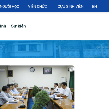
NGƯỜI HỌC
VIÊN CHỨC
CỰU SINH VIÊN
EN
inh
Sự kiện