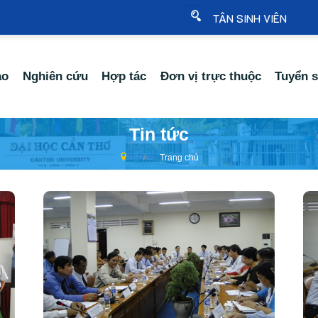
TÂN SINH VIÊN
ạo
Nghiên cứu
Hợp tác
Đơn vị trực thuộc
Tuyển s
Tin tức
Trang chủ